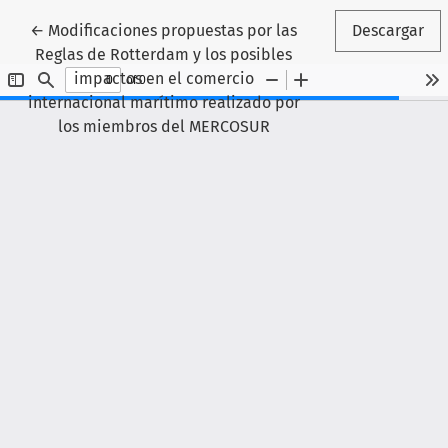
Volver a los detalles del artículo
←
Modificaciones propuestas por las
Descargar
Reglas de Rotterdam y los posibles
impactos en el comercio
internacional marítimo realizado por
los miembros del MERCOSUR