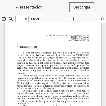
Volver a los detalles del artículo
←
Presentación
Descargar