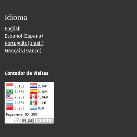
Idioma
English
Español (España)
Português (Brasil)
Français (France)
Contador de Visitas