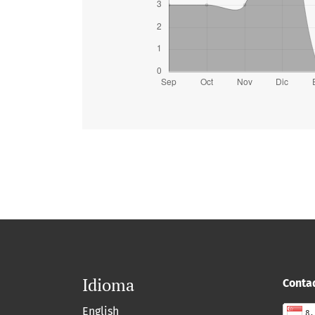
Idioma
Contad
English