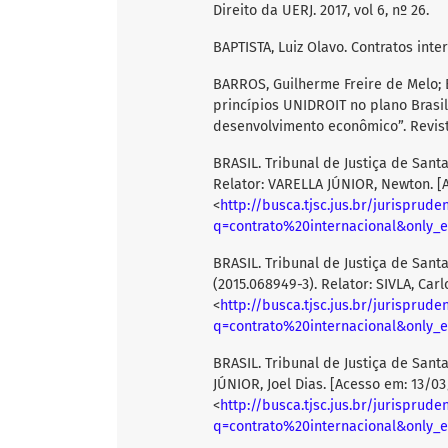
Direito da UERJ. 2017, vol 6, nº 26.
BAPTISTA, Luiz Olavo. Contratos inter
BARROS, Guilherme Freire de Melo; 
princípios UNIDROIT no plano Brasil
desenvolvimento econômico”. Revista 
BRASIL. Tribunal de Justiça de Santa
Relator: VARELLA JÚNIOR, Newton. [A
<
http://busca.tjsc.jus.br/jurisprude
q=contrato%20internacional&only_e
BRASIL. Tribunal de Justiça de Sant
(2015.068949-3). Relator: SIVLA, Car
<
http://busca.tjsc.jus.br/jurisprude
q=contrato%20internacional&only_e
BRASIL. Tribunal de Justiça de Santa
JÚNIOR, Joel Dias. [Acesso em: 13/03
<
http://busca.tjsc.jus.br/jurisprude
q=contrato%20internacional&only_