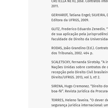
CRETELLA NETO, José. Contratos inte
2011.
GERHARDT, Tatiana Engel; SILVEIRA, D
Editora da UFRGS, 2009.
GLITZ, Frederico Eduardo Zenedin. “
de sua aplicação pela jurisprudência
Faculdade de Direito da Universidade
RODAS, João Grandino (Ed.). Contrato
dos Tribunais, 2002. 464 p.
SCALETSCKY, Fernanda Sirotsky. “A i
Nações Unidas sobre contratos de 
recepção pelo Direito Civil brasil
Direito/UFRGS. 2013, vol 3, nº 2.
SIRENA, Hugo Cremonez. “Direito dos
boa-fé”. Revista Jurídica da Procura
TORRES, Heleno Taveira. “O dever d
segurança jurídica internacional: u