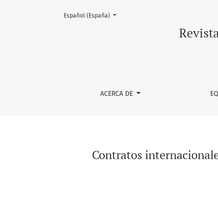
Cambiar el idioma. El actual es:
Español (España)
Contratos internacionales según la jurisprude
Revist
ACERCA DE
EQ
Contratos internacionale