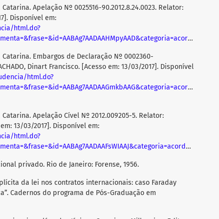
 Catarina. Apelação Nº 0025516-90.2012.8.24.0023. Relator:
7]. Disponível em:
ncia/html.do?
menta=&frase=&id=AABAg7AADAAHMpyAAD&categoria=acordao_5
>
ta Catarina. Embargos de Declaração Nº 0002360-
ACHADO, Dinart Francisco. [Acesso em: 13/03/2017]. Disponível
rudencia/html.do?
menta=&frase=&id=AABAg7AADAAGmkbAAG&categoria=acordao_5
.
 Catarina. Apelação Cível Nº 2012.009205-5. Relator:
em: 13/03/2017]. Disponível em:
ncia/html.do?
menta=&frase=&id=AABAg7AADAAFsWIAAJ&categoria=acordao_5
>
ional privado. Rio de Janeiro: Forense, 1956.
lícita da lei nos contratos internacionais: caso Faraday
ca”. Cadernos do programa de Pós-Graduação em