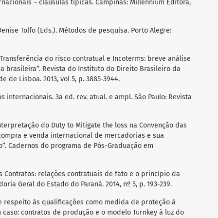
rnacionais – cláusulas típicas. Campinas: Millennium Editora,
enise Tolfo (Eds.). Métodos de pesquisa. Porto Alegre:
Transferência do risco contratual e Incoterms: breve análise
 brasileira”. Revista do Instituto do Direito Brasileiro da
 de Lisboa. 2013, vol 5, p. 3885-3944.
s internacionais. 3a ed. rev. atual. e ampl. São Paulo: Revista
nterpretação do Duty to Mitigate the loss na Convenção das
compra e venda internacional de mercadorias e sua
eiro”. Cadernos do programa de Pós-Graduação em
 Contratos: relações contratuais de fato e o princípio da
doria Geral do Estado do Paraná. 2014, nº 5, p. 193-239.
e respeito às qualificações como medida de proteção à
m caso: contratos de produção e o modelo Turnkey à luz do