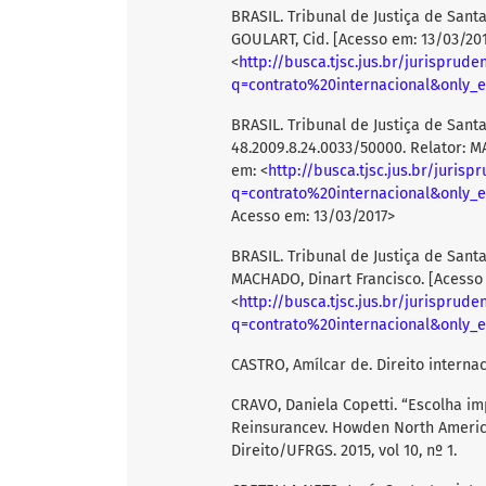
BRASIL. Tribunal de Justiça de Santa
GOULART, Cid. [Acesso em: 13/03/201
<
http://busca.tjsc.jus.br/jurisprude
q=contrato%20internacional&only_e
BRASIL. Tribunal de Justiça de San
48.2009.8.24.0033/50000. Relator: M
em: <
http://busca.tjsc.jus.br/jurisp
q=contrato%20internacional&only_e
Acesso em: 13/03/2017>
BRASIL. Tribunal de Justiça de Santa
MACHADO, Dinart Francisco. [Acesso 
<
http://busca.tjsc.jus.br/jurisprude
q=contrato%20internacional&only_e
CASTRO, Amílcar de. Direito internac
CRAVO, Daniela Copetti. “Escolha imp
Reinsurancev. Howden North Ameri
Direito/UFRGS. 2015, vol 10, nº 1.