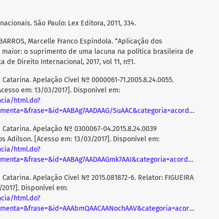
nacionais. São Paulo: Lex Editora, 2011, 334.
BARROS, Marcelle Franco Espíndola. “Aplicação dos
 maior: o suprimento de uma lacuna na política brasileira de
de Direito Internacional, 2017, vol 11, nº1.
 Catarina. Apelação Cível Nº 0000061-71.2005.8.24.0055.
cesso em: 13/03/2017]. Disponível em:
ncia/html.do?
menta=&frase=&id=AABAg7AADAAG/SuAAC&categoria=acordao_5
>
a Catarina. Apelação Nº 0300067-04.2015.8.24.0039
los Adilson. [Acesso em: 13/03/2017]. Disponível em:
ncia/html.do?
menta=&frase=&id=AABAg7AADAAGmk7AAI&categoria=acordao_5
>
 Catarina. Apelação Cível Nº 2015.081872-6. Relator: FIGUEIRA
/2017]. Disponível em:
ncia/html.do?
ementa=&frase=&id=AAAbmQAACAANochAAV&categoria=acordao
>