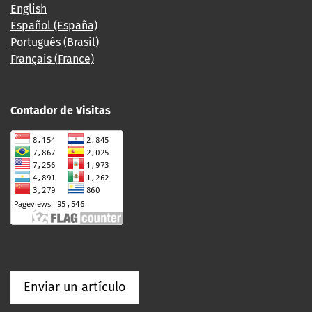
English
Español (España)
Português (Brasil)
Français (France)
Contador de Visitas
Enviar un artículo