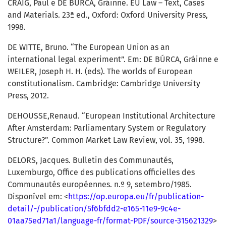
CRAIG, Paul e DE BÚRCA, Gráinne. EU Law – Text, Cases
and Materials. 23ª ed., Oxford: Oxford University Press,
1998.
DE WITTE, Bruno. “The European Union as an
international legal experiment”. Em: DE BÚRCA, Gráinne e
WEILER, Joseph H. H. (eds). The worlds of European
constitutionalism. Cambridge: Cambridge University
Press, 2012.
DEHOUSSE,Renaud. “European Institutional Architecture
After Amsterdam: Parliamentary System or Regulatory
Structure?”. Common Market Law Review, vol. 35, 1998.
DELORS, Jacques. Bulletin des Communautés,
Luxemburgo, Office des publications officielles des
Communautés européennes. n.º 9, setembro/1985.
Disponível em: <
https://op.europa.eu/fr/publication-
detail/-/publication/5f6bfdd2-e165-11e9-9c4e-
01aa75ed71a1/language-fr/format-PDF/source-315621329
>