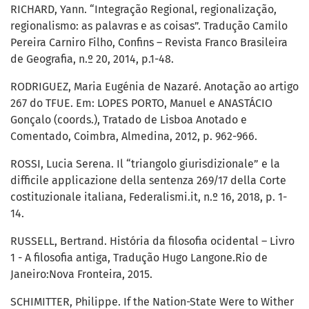
RICHARD, Yann. “Integração Regional, regionalização,
regionalismo: as palavras e as coisas”. Tradução Camilo
Pereira Carniro Filho, Confins – Revista Franco Brasileira
de Geografia, n.º 20, 2014, p.1-48.
RODRIGUEZ, Maria Eugénia de Nazaré. Anotação ao artigo
267 do TFUE. Em: LOPES PORTO, Manuel e ANASTÁCIO
Gonçalo (coords.), Tratado de Lisboa Anotado e
Comentado, Coimbra, Almedina, 2012, p. 962-966.
ROSSI, Lucia Serena. Il “triangolo giurisdizionale” e la
difficile applicazione della sentenza 269/17 della Corte
costituzionale italiana, Federalismi.it, n.º 16, 2018, p. 1-
14.
RUSSELL, Bertrand. História da filosofia ocidental – Livro
1 - A filosofia antiga, Tradução Hugo Langone.Rio de
Janeiro:Nova Fronteira, 2015.
SCHIMITTER, Philippe. If the Nation-State Were to Wither