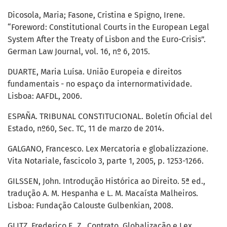
Dicosola, Maria; Fasone, Cristina e Spigno, Irene.
“Foreword: Constitutional Courts in the European Legal
System After the Treaty of Lisbon and the Euro-Crisis”.
German Law Journal, vol. 16, nº 6, 2015.
DUARTE, Maria Luísa. União Europeia e direitos
fundamentais - no espaço da internormatividade.
Lisboa: AAFDL, 2006.
ESPAÑA. TRIBUNAL CONSTITUCIONAL. Boletín Oficial del
Estado, nº60, Sec. TC, 11 de marzo de 2014.
GALGANO, Francesco. Lex Mercatoria e globalizzazione.
Vita Notariale, fascicolo 3, parte 1, 2005, p. 1253-1266.
GILSSEN, John. Introdução Histórica ao Direito. 5ª ed.,
tradução A. M. Hespanha e L. M. Macaísta Malheiros.
Lisboa: Fundação Calouste Gulbenkian, 2008.
GLITZ, Frederico E. Z.. Contrato, Globalização e Lex