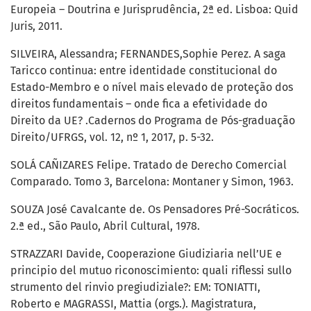
Europeia – Doutrina e Jurisprudência, 2ª ed. Lisboa: Quid
Juris, 2011.
SILVEIRA, Alessandra; FERNANDES,Sophie Perez. A saga
Taricco continua: entre identidade constitucional do
Estado-Membro e o nível mais elevado de proteção dos
direitos fundamentais – onde fica a efetividade do
Direito da UE? .Cadernos do Programa de Pós-graduação
Direito/UFRGS, vol. 12, nº 1, 2017, p. 5-32.
SOLÁ CAÑIZARES Felipe. Tratado de Derecho Comercial
Comparado. Tomo 3, Barcelona: Montaner y Simon, 1963.
SOUZA José Cavalcante de. Os Pensadores Pré-Socráticos.
2.ª ed., São Paulo, Abril Cultural, 1978.
STRAZZARI Davide, Cooperazione Giudiziaria nell’UE e
principio del mutuo riconoscimiento: quali riflessi sullo
strumento del rinvio pregiudiziale?: EM: TONIATTI,
Roberto e MAGRASSI, Mattia (orgs.). Magistratura,