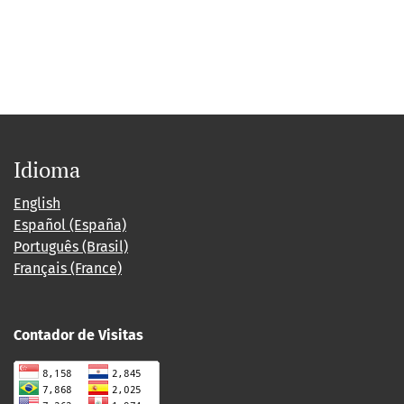
Idioma
English
Español (España)
Português (Brasil)
Français (France)
Contador de Visitas