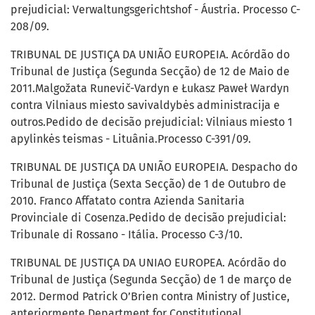
prejudicial: Verwaltungsgerichtshof - Áustria. Processo C-
208/09.
TRIBUNAL DE JUSTIÇA DA UNIÃO EUROPEIA. Acórdão do
Tribunal de Justiça (Segunda Secção) de 12 de Maio de
2011.Malgožata Runevič-Vardyn e Łukasz Paweł Wardyn
contra Vilniaus miesto savivaldybės administracija e
outros.Pedido de decisão prejudicial: Vilniaus miesto 1
apylinkės teismas - Lituânia.Processo C-391/09.
TRIBUNAL DE JUSTIÇA DA UNIÃO EUROPEIA. Despacho do
Tribunal de Justiça (Sexta Secção) de 1 de Outubro de
2010. Franco Affatato contra Azienda Sanitaria
Provinciale di Cosenza.Pedido de decisão prejudicial:
Tribunale di Rossano - Itália. Processo C-3/10.
TRIBUNAL DE JUSTIÇA DA UNIAO EUROPEA. Acórdão do
Tribunal de Justiça (Segunda Secção) de 1 de março de
2012. Dermod Patrick O’Brien contra Ministry of Justice,
anteriormente Department for Constitutional