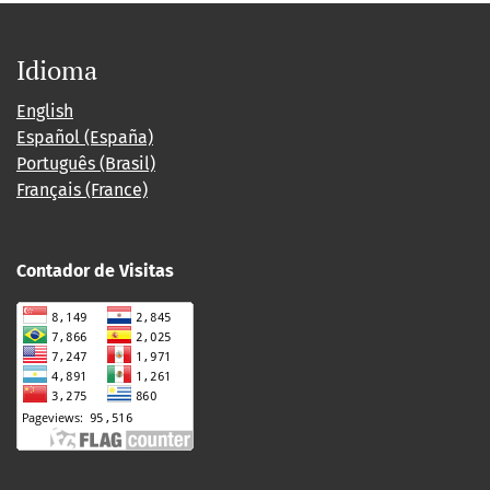
Idioma
English
Español (España)
Português (Brasil)
Français (France)
Contador de Visitas