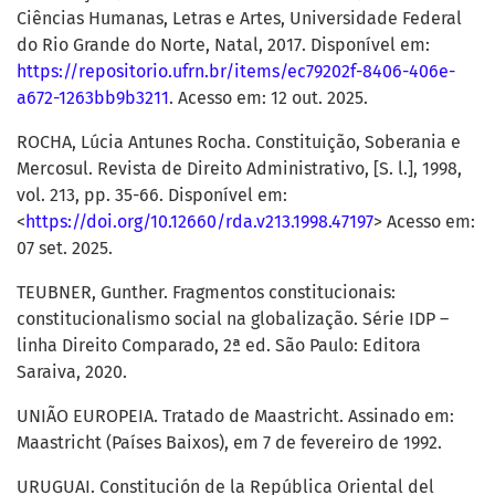
Ciências Humanas, Letras e Artes, Universidade Federal
do Rio Grande do Norte, Natal, 2017. Disponível em:
https://repositorio.ufrn.br/items/ec79202f-8406-406e-
a672-1263bb9b3211
. Acesso em: 12 out. 2025.
ROCHA, Lúcia Antunes Rocha. Constituição, Soberania e
Mercosul. Revista de Direito Administrativo, [S. l.], 1998,
vol. 213, pp. 35-66. Disponível em:
<
https://doi.org/10.12660/rda.v213.1998.47197
> Acesso em:
07 set. 2025.
TEUBNER, Gunther. Fragmentos constitucionais:
constitucionalismo social na globalização. Série IDP –
linha Direito Comparado, 2ª ed. São Paulo: Editora
Saraiva, 2020.
UNIÃO EUROPEIA. Tratado de Maastricht. Assinado em:
Maastricht (Países Baixos), em 7 de fevereiro de 1992.
URUGUAI. Constitución de la República Oriental del