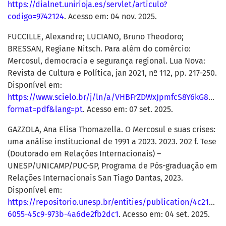
https://dialnet.unirioja.es/servlet/articulo?
codigo=9742124
. Acesso em: 04 nov. 2025.
FUCCILLE, Alexandre; LUCIANO, Bruno Theodoro;
BRESSAN, Regiane Nitsch. Para além do comércio:
Mercosul, democracia e segurança regional. Lua Nova:
Revista de Cultura e Política, jan 2021, nº 112, pp. 217-250.
Disponível em:
https://www.scielo.br/j/ln/a/VHBFrZDWxJpmfcS8Y6kG8Wh/
format=pdf&lang=pt
. Acesso em: 07 set. 2025.
GAZZOLA, Ana Elisa Thomazella. O Mercosul e suas crises:
uma análise institucional de 1991 a 2023. 2023. 202 f. Tese
(Doutorado em Relações Internacionais) –
UNESP/UNICAMP/PUC-SP, Programa de Pós-graduação em
Relações Internacionais San Tiago Dantas, 2023.
Disponível em:
https://repositorio.unesp.br/entities/publication/4c2156f6
6055-45c9-973b-4a6de2fb2dc1
. Acesso em: 04 set. 2025.