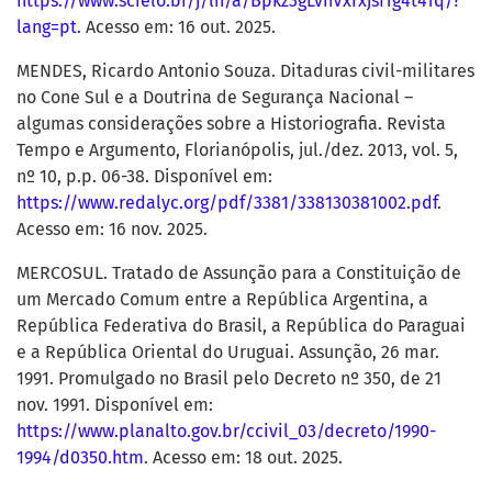
https://www.scielo.br/j/ln/a/Bpkz3gLvhVxrxjsfTg4t4Tq/?
lang=pt
. Acesso em: 16 out. 2025.
MENDES, Ricardo Antonio Souza. Ditaduras civil-militares
no Cone Sul e a Doutrina de Segurança Nacional –
algumas considerações sobre a Historiografia. Revista
Tempo e Argumento, Florianópolis, jul./dez. 2013, vol. 5,
nº 10, p.p. 06-38. Disponível em:
https://www.redalyc.org/pdf/3381/338130381002.pdf
.
Acesso em: 16 nov. 2025.
MERCOSUL. Tratado de Assunção para a Constituição de
um Mercado Comum entre a República Argentina, a
República Federativa do Brasil, a República do Paraguai
e a República Oriental do Uruguai. Assunção, 26 mar.
1991. Promulgado no Brasil pelo Decreto nº 350, de 21
nov. 1991. Disponível em:
https://www.planalto.gov.br/ccivil_03/decreto/1990-
1994/d0350.htm
. Acesso em: 18 out. 2025.