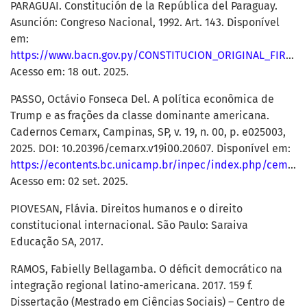
PARAGUAI. Constitución de la República del Paraguay.
Asunción: Congreso Nacional, 1992. Art. 143. Disponível
em:
https://www.bacn.gov.py/CONSTITUCION_ORIGINAL_FIRMADA.pdf
Acesso em: 18 out. 2025.
PASSO, Octávio Fonseca Del. A política econômica de
Trump e as frações da classe dominante americana.
Cadernos Cemarx, Campinas, SP, v. 19, n. 00, p. e025003,
2025. DOI: 10.20396/cemarx.v19i00.20607. Disponível em:
https://econtents.bc.unicamp.br/inpec/index.php/cemarx/article/view/20607
Acesso em: 02 set. 2025.
PIOVESAN, Flávia. Direitos humanos e o direito
constitucional internacional. São Paulo: Saraiva
Educação SA, 2017.
RAMOS, Fabielly Bellagamba. O déficit democrático na
integração regional latino-americana. 2017. 159 f.
Dissertação (Mestrado em Ciências Sociais) – Centro de