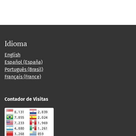
Idioma
English
Español (España)
Português (Brasil)
Français (France)
Contador de Visitas